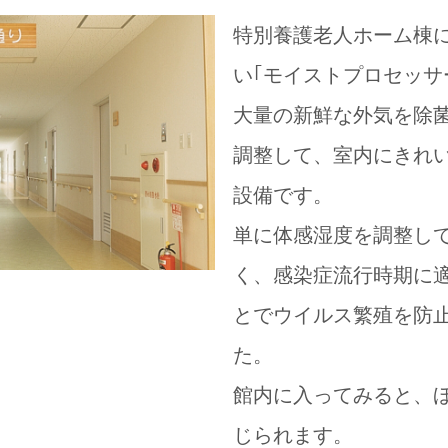
特別養護老人ホーム棟
い｢モイストプロセッサ
大量の新鮮な外気を除
調整して、室内にきれ
設備です。
単に体感湿度を調整し
く、感染症流行時期に
とでウイルス繁殖を防
た。
館内に入ってみると、
じられます。